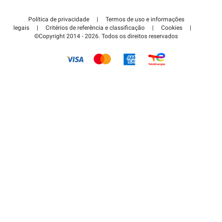
Contate-nos
Acessar à área de parceiro
Política de privacidade
|
Termos de uso e informações
Centro de apoio
legais
|
Critérios de referência e classificação
|
Cookies
|
©Copyright 2014 - 2026. Todos os direitos reservados
Como é que funciona?
Pagar o estacionamento FLOW