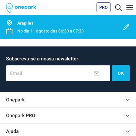
PRO
Arapiles
No dia
11 agosto
das
06:30
a
07:30
Subscreva-se a nossa newsletter:
Email
OK
Onepark
Opinião dos clientes
Onepark PRO
Alugar vários lugares de parking para empresa
Ajuda
Torne-se um membro