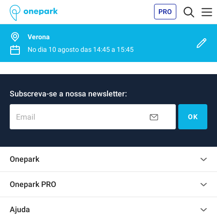
PRO
Verona
No dia
10 agosto
das
14:45
a
15:45
Subscreva-se a nossa newsletter:
Email
OK
Onepark
Opinião dos clientes
Onepark PRO
Alugar vários lugares de parking para empresa
Ajuda
Torne-se um membro