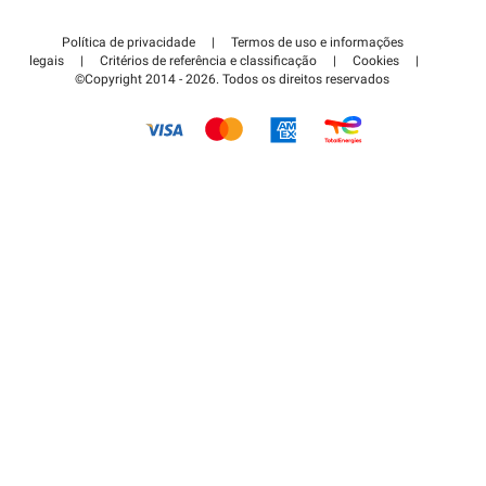
Contate-nos
Acessar à área de parceiro
Política de privacidade
|
Termos de uso e informações
Centro de apoio
legais
|
Critérios de referência e classificação
|
Cookies
|
©Copyright 2014 - 2026. Todos os direitos reservados
Como é que funciona?
Pagar o estacionamento FLOW