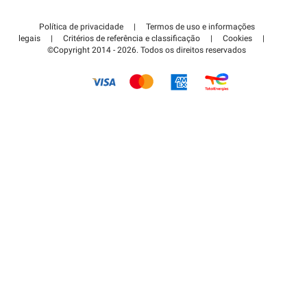
Contate-nos
Acessar à área de parceiro
Política de privacidade
|
Termos de uso e informações
Centro de apoio
legais
|
Critérios de referência e classificação
|
Cookies
|
©Copyright 2014 - 2026. Todos os direitos reservados
Como é que funciona?
Pagar o estacionamento FLOW