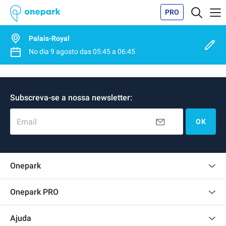
PRO
Palais-Royal
No dia
9 agosto
das
05:45
a
06:45
Subscreva-se a nossa newsletter:
Email
OK
Onepark
Opinião dos clientes
Onepark PRO
Alugar vários lugares de parking para empresa
Ajuda
Torne-se um membro