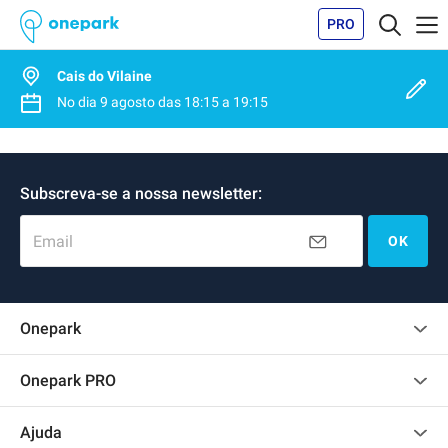
PRO
Cais do Vilaine
No dia
9 agosto
das
18:15
a
19:15
Subscreva-se a nossa newsletter:
Email
OK
Onepark
Opinião dos clientes
Onepark PRO
Alugar vários lugares de parking para empresa
Ajuda
Torne-se um membro