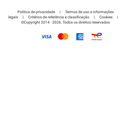
Contate-nos
Acessar à área de parceiro
Política de privacidade
|
Termos de uso e informações
Centro de apoio
legais
|
Critérios de referência e classificação
|
Cookies
|
©Copyright 2014 - 2026. Todos os direitos reservados
Como é que funciona?
Pagar o estacionamento FLOW