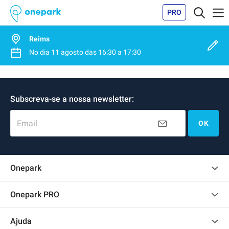
PRO
Reims
No dia
11 agosto
das
16:30
a
17:30
Subscreva-se a nossa newsletter:
Email
OK
Onepark
Opinião dos clientes
Onepark PRO
Alugar vários lugares de parking para empresa
Ajuda
Torne-se um membro