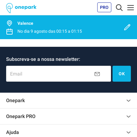
PRO
Valence
No dia
9 agosto
das
00:15
a
01:15
Subscreva-se a nossa newsletter:
Email
OK
Onepark
Opinião dos clientes
Onepark PRO
Alugar vários lugares de parking para empresa
Ajuda
Torne-se um membro