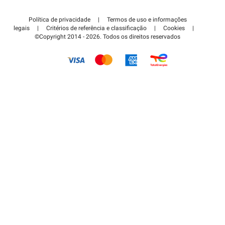
Contate-nos
Acessar à área de parceiro
Política de privacidade
|
Termos de uso e informações
Centro de apoio
legais
|
Critérios de referência e classificação
|
Cookies
|
©Copyright 2014 - 2026. Todos os direitos reservados
Como é que funciona?
Pagar o estacionamento FLOW