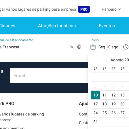
gar vários lugares de parking para empresa
Parceiro
PRO
Cidades
Atrações turísticas
Eventos
Idioma
Torne-se um m
A Minha C
Belgique (FR)
Acessar à área 
rque de estacionamento
Inicio
België (NL)
Ainda não
Inscrever-s
Agosto 2
Deutschland (DE)
2ª
3ª
4ª
5ª
ma
O meu perfi
España (ES)
Email
As minhas 
France (FR)
3
4
5
6
Os meus d
10
11
12
13
International (EN)
rk PRO
Ajuda
17
18
19
20
As minhas 
Italia (IT)
24
25
26
27
vários lugares de parking
Contate-nos
Nederlands (NL)
mpresa
31
Centro de apoio
se um membro