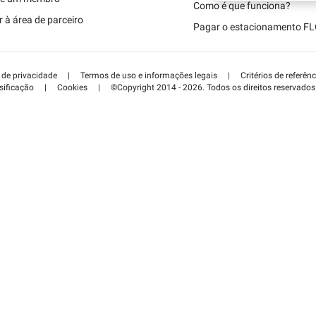
Schweiz (DE)
Como é que funciona?
 à área de parceiro
Pagar o estacionamento F
Suisse (FR)
a de privacidade
|
Termos de uso e informações legais
|
Critérios de referênc
sificação
|
Cookies
|
©Copyright 2014 - 2026. Todos os direitos reservados