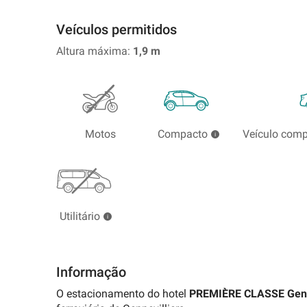
no
extrangeiro
Veículos permitidos
Altura máxima:
1,9
m
Motos
Compacto
Veículo com
Utilitário
Informação
O estacionamento do hotel
PREMIÈRE CLASSE Genne