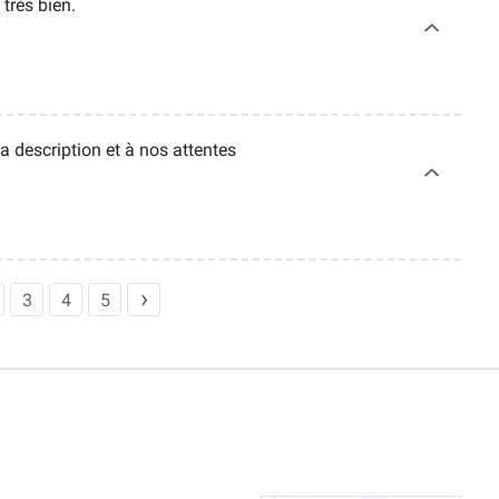
très bien.
a description et à nos attentes
3
4
5