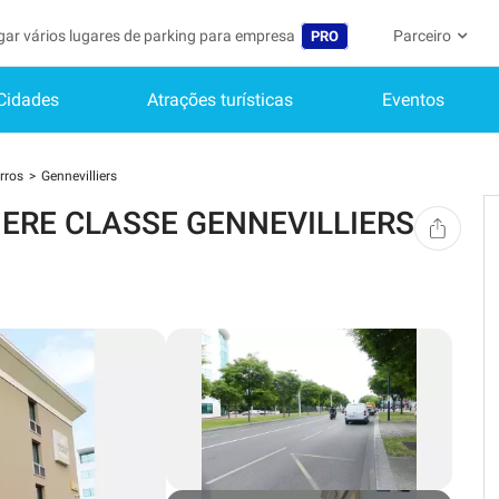
gar vários lugares de parking para empresa
Parceiro
PRO
Cidades
Atrações turísticas
Eventos
Idioma
Torne-se um m
A Minha C
Belgique (FR)
Acessar à área 
rros
Gennevilliers
België (NL)
Ainda não
MIERE CLASSE GENNEVILLIERS
Inscrever-s
Deutschland (DE)
O meu perfi
España (ES)
As minhas 
France (FR)
Os meus d
International (EN)
As minhas 
Italia (IT)
Nederlands (NL)