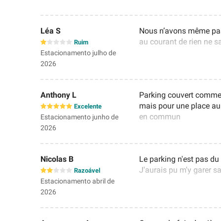
Léa S
Nous n’avons même pas p
au courant de rien ne sa
Ruim
Estacionamento julho de
2026
Anthony L
Parking couvert comme 
mais pour une place au 
Excelente
en commun
Estacionamento junho de
2026
Nicolas B
Le parking n'est pas du 
J'aurais pu m'y garer s
Razoável
Estacionamento abril de
2026