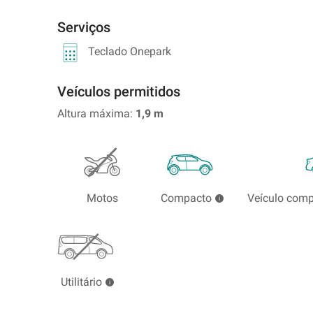
no
extrangeiro
Serviços
Teclado Onepark
Veículos permitidos
Altura máxima:
1,9
m
Motos
Compacto
Veículo com
Utilitário