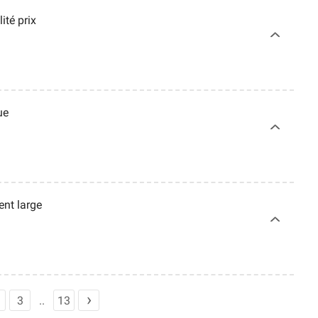
ité prix
ue
nt large
3
13