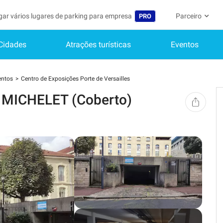
gar vários lugares de parking para empresa
Parceiro
PRO
Cidades
Atrações turísticas
Eventos
Idioma
Torne-se um m
A Minha C
Belgique (FR)
Acessar à área 
entos
Centro de Exposições Porte de Versailles
België (NL)
Ainda não
E MICHELET (Coberto)
Inscrever-s
Deutschland (DE)
O meu perfi
España (ES)
As minhas 
France (FR)
Os meus d
International (EN)
As minhas 
Italia (IT)
Nederlands (NL)