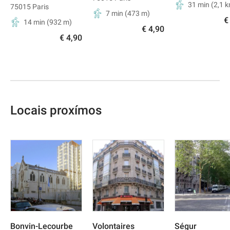
31 min
(
2,1
k
75015
Paris
7 min
(
473
m)
€
14 min
(
932
m)
€ 4,90
€ 4,90
Locais proxímos
Bonvin-Lecourbe
Volontaires
Ségur