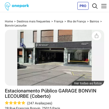
PRO
Home
Destinos mais frequentes
França
Ilha de França
Bairros
Bonvin-Lecourbe
Ver todas as fotos
Estacionamento Público GARAGE BONVIN
LECOURBE (Coberto)
(
247
Avaliaçoes
)
28 Rue François Bonvin
,
75015
Paris