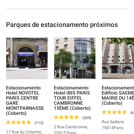
Parques de estacionamento próximos
Estacionamento
Estacionamento
Estacionament
Hotel NOVOTEL
Hotel IBIS PARIS
Edifício SAEM
PARIS CENTRE
TOUR EIFFEL
MAIRIE DU 14
GARE
CAMBRONNE
(Coberto)
MONTPARNASSE
15ÈME (Coberto)
(Coberto)
(
6
(
269
)
Rue Saillard
,
(
113
)
2 Rue Cambronne
,
75014
Paris
17 Rue du Cotentin
,
75015
Paris