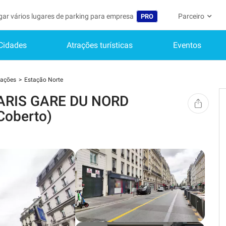
gar vários lugares de parking para empresa
Parceiro
PRO
Cidades
Atrações turísticas
Eventos
Idioma
Torne-se um m
A Minha C
Belgique (FR)
Acessar à área 
tações
Estação Norte
België (NL)
Ainda não
 PARIS GARE DU NORD
Inscrever-s
Deutschland (DE)
oberto)
O meu perfi
España (ES)
As minhas 
France (FR)
Os meus d
International (EN)
As minhas 
Italia (IT)
Nederlands (NL)