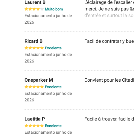
Laurent B
L'éclairage de l'escalie
merci. Je ne suis pas &
Muito bom
d'entrée et surtout la s
Estacionamento junho de
rapport aux couloirs tax
2026
Ricard B
Facil de contratar y bue
Excelente
Estacionamento junho de
2026
Oneparker M
Convient pour les Citad
Excelente
Estacionamento junho de
2026
Laetitia P
Facile à trouver, facile d
Excelente
Estacionamento junho de