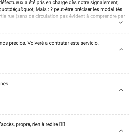
r défectueux a été pris en charge dès notre signalement,
quot;déçu&quot; Mais : ? peut-être préciser les modalités
ortie rue.(sens de circulation pas évident à comprendre par
i et bus)
nos precios. Volveré a contratar este servicio.
ines
'accès, propre, rien à redire 👌🏼