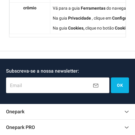
crômio
Vá para a guia
Ferramentas
do navegador e
Na guia
Privacidade
, clique em
Configuraçõ
Na guia
Cookies,
clique no botão
Cookies e 
Subscreva-se a nossa newsletter:
Email
OK
Onepark
Opinião dos clientes
Onepark PRO