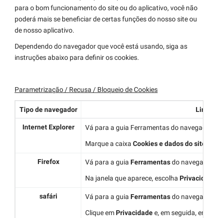
para o bom funcionamento do site ou do aplicativo, você não
poderá mais se beneficiar de certas funções do nosso site ou
de nosso aplicativo.
Dependendo do navegador que você está usando, siga as
instruções abaixo para definir os cookies.
Parametrização / Recusa / Bloqueio de Cookies
Tipo de navegador
Link / 
Internet Explorer
Vá para a guia Ferramentas do navegador, 
Marque a caixa
Cookies e dados do site e
cl
Firefox
Vá para a guia
Ferramentas
do navegador e
Na janela que aparece, escolha
Privacidade
safári
Vá para a guia
Ferramentas
do navegador e
Clique em
Privacidade
e, em seguida, em
Ge