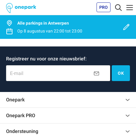
PRO
Alle parkings in Antwerpen
Op
8 augustus
van
22:00
tot
23:00
Registreer nu voor onze nieuwsbrief:
E-mail
OK
Onepark
Klantenbeoordelingen
Onepark PRO
Verschillende parkeerplaatsen huren voor mijn bedrijf
Ondersteuning
Word partner van Onepark