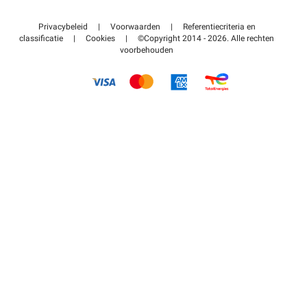
Neem contact met ons op
Toegang tot mijn partnergebied
Privacybeleid
|
Voorwaarden
|
Referentiecriteria en
Helpcentrum
classificatie
|
Cookies
|
©Copyright 2014 - 2026. Alle rechten
voorbehouden
Hoe het werkt
Betalen voor parkeren FLOW