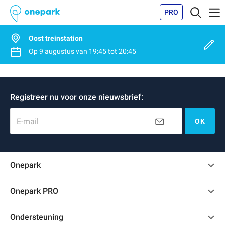
PRO
Oost treinstation
Op
9 augustus
van
19:45
tot
20:45
Registreer nu voor onze nieuwsbrief:
E-mail
OK
Onepark
Klantenbeoordelingen
Onepark PRO
Verschillende parkeerplaatsen huren voor mijn bedrijf
Ondersteuning
Word partner van Onepark