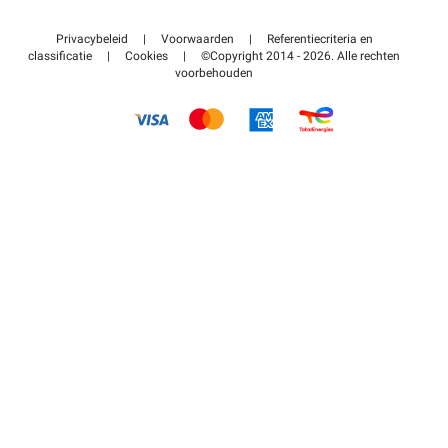
Neem contact met ons op
Toegang tot mijn partnergebied
Privacybeleid
|
Voorwaarden
|
Referentiecriteria en
Helpcentrum
classificatie
|
Cookies
|
©Copyright 2014 - 2026. Alle rechten
voorbehouden
Hoe het werkt
Betalen voor parkeren FLOW