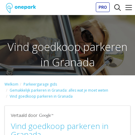
PRO
Vind goedkoop parkeren
in Granada
Welkom
Parkeergarage gids
Gemakkelijk parkeren in Granada: alles wat je moet weten
Vind goedkoop parkeren in Granada
Vertaald door
Vind goedkoop parkeren in
Granada