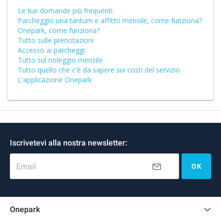
Le tue domande più frequenti:
Parcheggio una tantum e affitto mensile, come funziona?
Onepark, come funziona?
Tutto sulle prenotazioni
Accesso ai parcheggi
Tutto sul noleggio mensile
Tutto quello che c'è da sapere sui costi del servizio
L'applicazione Onepark
Iscrivetevi alla nostra newsletter:
Email
OK
Onepark