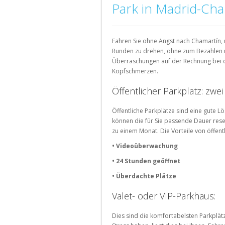
Parkplätze
Parkplätze
Parkplätze
Parkplätze
Park in Madrid-Ch
Parkplätze
Flughafen
München
Köln
Bochum
Parkplätze
Parkplätze
Parkplätze
Parkplätze
am
München
Aix-
Clichy
Amsterdam
Málaga
Bahnhof
Suche
en-
Parkplätze
Parkplätze
Parkplätze
Suche
nach
Provence
Fahren Sie ohne Angst nach Chamartín,
Montrouge
Eindhoven
Valencia
nach
Parkplätze
Runden zu drehen, ohne zum Bezahlen
Parkplätze
Parkplätze
in
Parkplätze
Parkplätze
Überraschungen auf der Rechnung bei d
Lyon
Portugal
am
der
Versailles
Granada
Kopfschmerzen.
Flughafen
Stadt
Parkplätze
Parkplätze
Parkplätze
Parkplätze
Öffentlicher Parkplatz: zwe
Lille
Porto
Saint-
Sevilla
Parkplätze
Ouen
Parkplätze
Öffentliche Parkplätze sind eine gute 
Bordeaux
Lisboa
können die für Sie passende Dauer rese
Parkplätze
zu einem Monat. Die Vorteile von öffent
Parkplätze
La
Avignon
Rochelle
• Videoüberwachung
Parkplätze
• 24 Stunden geöffnet
Strasbourg
• Überdachte Plätze
Parkplätze
Rouen
Valet- oder VIP-Parkhaus:
Suche
Dies sind die komfortabelsten Parkplät
für