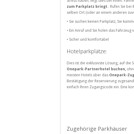
Stress haben, liegt dies bei Ihnen. Fahren
Parkplätze
zum Parkplatz bringt
. Rufen Sie bei
im
selben Ort (oder an einem anderen zuvo
Ausland
• Sie suchen keinen Parkplatz, Sie kümm
• Ein Anruf und Sie holen das Fahrzeug 
• Sicher und komfortabel
Hotelparkplätze:
Dies ist die exklusivste Lösung, auf die 
Onepark-Partnerhotel buchen,
ohne
meisten Hotels über das
Onepark-Zu
Bestätigung der Reservierung zugesandt
einfach Ihren Zugangscode ein. Eine ko
Zugehörige Parkhäuser