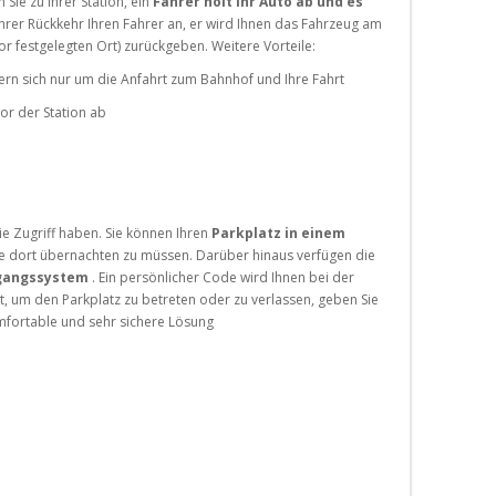
 Sie zu Ihrer Station, ein
Fahrer holt Ihr Auto ab und es
 Ihrer Rückkehr Ihren Fahrer an, er wird Ihnen das Fahrzeug am
r festgelegten Ort) zurückgeben. Weitere Vorteile:
ern sich nur um die Anfahrt zum Bahnhof und Ihre Fahrt
vor der Station ab
Sie Zugriff haben. Sie können Ihren
Parkplatz in einem
 dort übernachten zu müssen. Darüber hinaus verfügen die
gangssystem
. Ein persönlicher Code wird Ihnen bei der
, um den Parkplatz zu betreten oder zu verlassen, geben Sie
mfortable und sehr sichere Lösung