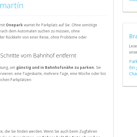
Schweiz (DE)
amartín
Suisse (FR)
 mit
Onepark
wartet Ihr Parkplatz auf Sie. Ohne unnötige
 nach dem Automaten suchen zu müssen, ohne
Bra
er Rückkehr von einer Reise, ohne Probleme oder
Lese
uns
i Schritte vom Bahnhof entfernt
Par
Ein 
Lösung, um
günstig und in Bahnhofsnähe zu parken.
Sie
Cha
rvieren: eine Tageskarte, mehrere Tage, eine Woche oder bis
lichen Parkplätzen:
ze, die Sie finden werden. Wenn Sie auch beim Zugfahren