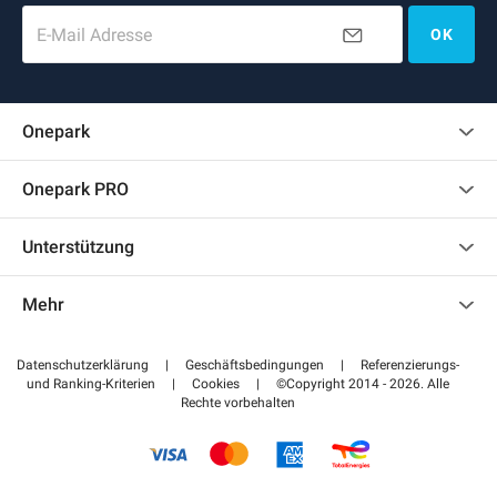
E-Mail Adresse
OK
Onepark
Kundenbewertungen
Onepark PRO
Impressum
Mehrere Parkplätze für mein Unternehmen mieten
Unterstützung
Werden Sie unser Partner
Kontaktieren Sie uns
Auf meinen Partnerbereich zugreifen
Mehr
Hilfezentrum
Blog
Wie funktioniert es
Datenschutzerklärung
|
Geschäftsbedingungen
|
Referenzierungs-
und Ranking-Kriterien
|
Cookies
|
©Copyright 2014 - 2026. Alle
Bezahlen Sie Ihren Parkplatz FLOW
Rechte vorbehalten