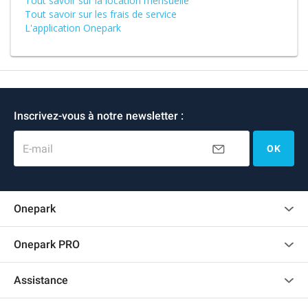
Tout savoir sur la location mensuelle
Tout savoir sur les frais de service
L'application Onepark
Inscrivez-vous à notre newsletter :
E-mail
OK
Onepark
Charte des avis clients
Onepark PRO
Recrutement
Louer plusieurs places de parking pour mon entreprise
Assistance
Devenir partenaire
Nous contacter