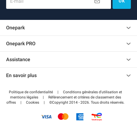
E-mail
OK
Onepark
Charte des avis clients
Onepark PRO
Recrutement
Louer plusieurs places de parking pour mon entreprise
Assistance
Devenir partenaire
Nous contacter
Accéder à mon espace partenaire
En savoir plus
Centre d'aide
Blog
Comment ça marche ?
Politique de confidentialité
|
Conditions générales d'utilisation et
Wiki
mentions légales
|
Référencement et critères de classement des
Régler votre stationnement FLOW
offres
|
Cookies
|
©Copyright 2014 - 2026. Tous droits réservés.
Guide du stationnement