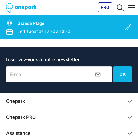
PRO
Grande Plage
Le
10 août
de
12:30
à
13:30
Inscrivez-vous à notre newsletter :
E-mail
OK
Onepark
Charte des avis clients
Onepark PRO
Recrutement
Louer plusieurs places de parking pour mon entreprise
Assistance
Devenir partenaire