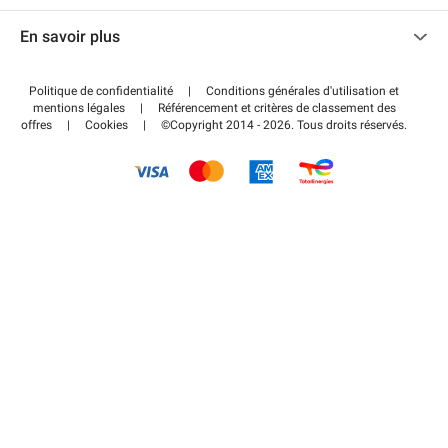
Nous contacter
Accéder à mon espace partenaire
En savoir plus
Centre d'aide
Blog
Comment ça marche ?
Politique de confidentialité
|
Conditions générales d'utilisation et
Wiki
mentions légales
|
Référencement et critères de classement des
Régler votre stationnement FLOW
offres
|
Cookies
|
©Copyright 2014 - 2026. Tous droits réservés.
Guide du stationnement