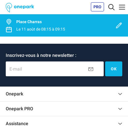
PRO
Place Charras
Le
11 août
de
08:15
à
09:15
Inscrivez-vous à notre newsletter :
E-mail
OK
Onepark
Charte des avis clients
Onepark PRO
Recrutement
Louer plusieurs places de parking pour mon entreprise
Assistance
Devenir partenaire