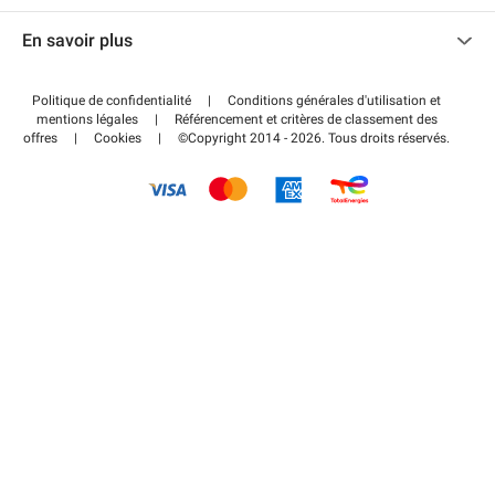
Nous contacter
Accéder à mon espace partenaire
En savoir plus
Centre d'aide
Blog
Comment ça marche ?
Politique de confidentialité
|
Conditions générales d'utilisation et
Wiki
mentions légales
|
Référencement et critères de classement des
Régler votre stationnement FLOW
offres
|
Cookies
|
©Copyright 2014 - 2026. Tous droits réservés.
Guide du stationnement