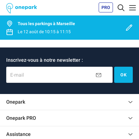
PRO
Tous les parkings à Marseille
Le
12 août
de
10:15
à
11:15
Inscrivez-vous à notre newsletter :
E-mail
OK
Onepark
Charte des avis clients
Onepark PRO
Recrutement
Louer plusieurs places de parking pour mon entreprise
Assistance
Devenir partenaire