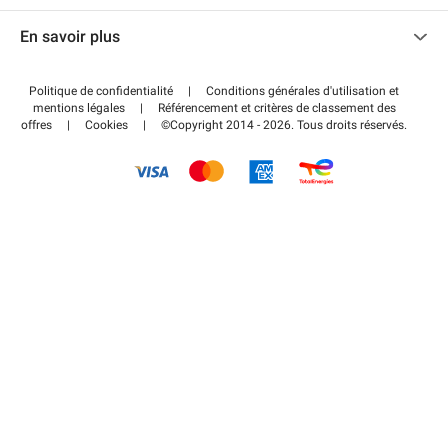
Nous contacter
Accéder à mon espace partenaire
En savoir plus
Centre d'aide
Blog
Comment ça marche ?
Politique de confidentialité
|
Conditions générales d'utilisation et
Wiki
mentions légales
|
Référencement et critères de classement des
Régler votre stationnement FLOW
offres
|
Cookies
|
©Copyright 2014 - 2026. Tous droits réservés.
Guide du stationnement