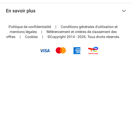
Nous contacter
Accéder à mon espace partenaire
En savoir plus
Centre d'aide
Blog
Comment ça marche ?
Politique de confidentialité
|
Conditions générales d'utilisation et
Wiki
mentions légales
|
Référencement et critères de classement des
Régler votre stationnement FLOW
offres
|
Cookies
|
©Copyright 2014 - 2026. Tous droits réservés.
Guide du stationnement