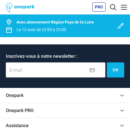
PRO
Avec abonnement Région Pays de la Loire
Le
12 août
de
22:00
à
23:00
Inscrivez-vous à notre newsletter :
E-mail
OK
Onepark
Charte des avis clients
Onepark PRO
Recrutement
Louer plusieurs places de parking pour mon entreprise
Assistance
Devenir partenaire