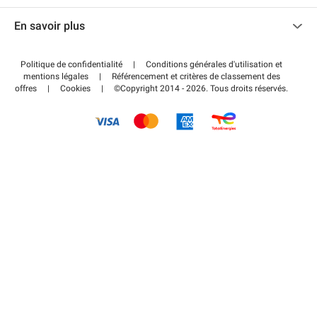
Nous contacter
Accéder à mon espace partenaire
En savoir plus
Centre d'aide
Blog
Comment ça marche ?
Politique de confidentialité
|
Conditions générales d'utilisation et
Wiki
mentions légales
|
Référencement et critères de classement des
Régler votre stationnement FLOW
offres
|
Cookies
|
©Copyright 2014 - 2026. Tous droits réservés.
Guide du stationnement