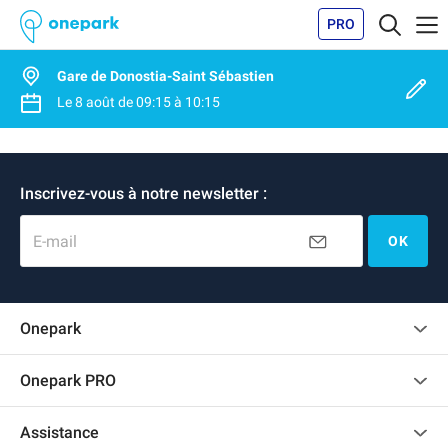
PRO
Gare de Donostia-Saint Sébastien
Le
8 août
de
09:15
à
10:15
Inscrivez-vous à notre newsletter :
E-mail
OK
Onepark
Charte des avis clients
Onepark PRO
Recrutement
Louer plusieurs places de parking pour mon entreprise
Assistance
Devenir partenaire