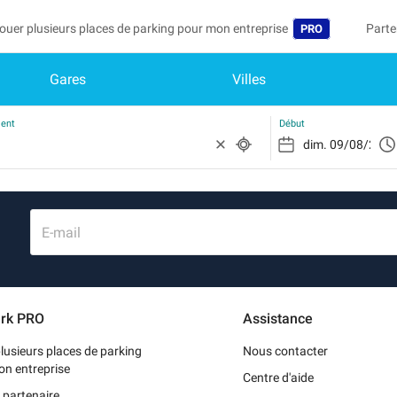
ouer plusieurs places de parking pour mon entreprise
Parte
PRO
Gares
Villes
Langue
Deven
Mo
Belgique (FR)
Accéd
ment
Début
België (NL)
Vo
In
Deutschland (D
Mo
España (ES)
E-mail
Me
France (FR)
Me
International (
rk PRO
Assistance
Me
Italia (IT)
lusieurs places de parking
Nous contacter
Nederlands (NL
on entreprise
Centre d'aide
 partenaire