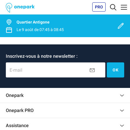
PRO
Quartier Antigone
Le
9 août
de
07:45
à
08:45
Inscrivez-vous à notre newsletter :
E-mail
OK
Onepark
Charte des avis clients
Onepark PRO
Recrutement
Louer plusieurs places de parking pour mon entreprise
Assistance
Devenir partenaire