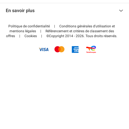
Nous contacter
Accéder à mon espace partenaire
En savoir plus
Centre d'aide
Blog
Comment ça marche ?
Politique de confidentialité
|
Conditions générales d'utilisation et
Wiki
mentions légales
|
Référencement et critères de classement des
Régler votre stationnement FLOW
offres
|
Cookies
|
©Copyright 2014 - 2026. Tous droits réservés.
Guide du stationnement