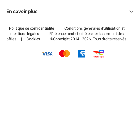
Nous contacter
Accéder à mon espace partenaire
En savoir plus
Centre d'aide
Blog
Comment ça marche ?
Politique de confidentialité
|
Conditions générales d'utilisation et
Wiki
mentions légales
|
Référencement et critères de classement des
Régler votre stationnement FLOW
offres
|
Cookies
|
©Copyright 2014 - 2026. Tous droits réservés.
Guide du stationnement