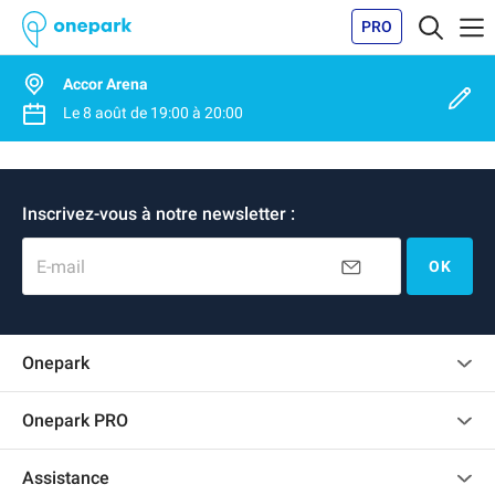
PRO
Accor Arena
Le
8 août
de
19:00
à
20:00
Inscrivez-vous à notre newsletter :
E-mail
OK
Onepark
Charte des avis clients
Onepark PRO
Recrutement
Louer plusieurs places de parking pour mon entreprise
Assistance
Devenir partenaire