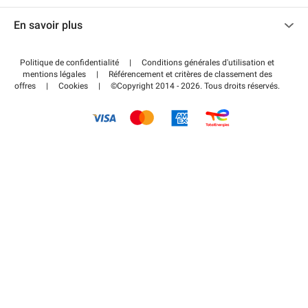
Nous contacter
Accéder à mon espace partenaire
En savoir plus
Centre d'aide
Blog
Comment ça marche ?
Politique de confidentialité
|
Conditions générales d'utilisation et
Wiki
mentions légales
|
Référencement et critères de classement des
Régler votre stationnement FLOW
offres
|
Cookies
|
©Copyright 2014 - 2026. Tous droits réservés.
Guide du stationnement