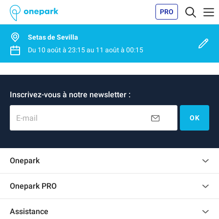
PRO
Setas de Sevilla
Du
10 août
à
23:15
au
11 août
à
00:15
Inscrivez-vous à notre newsletter :
E-mail
OK
Onepark
Charte des avis clients
Onepark PRO
Recrutement
Louer plusieurs places de parking pour mon entreprise
Assistance
Devenir partenaire