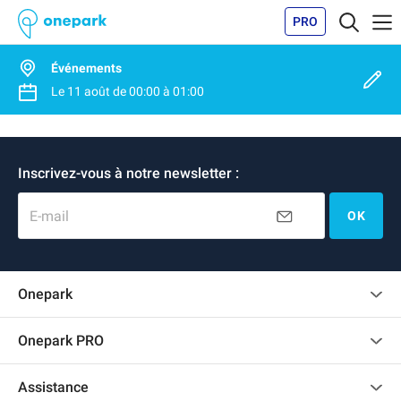
PRO
Événements
Le
11 août
de
00:00
à
01:00
Inscrivez-vous à notre newsletter :
E-mail
OK
Onepark
Charte des avis clients
Onepark PRO
Recrutement
Louer plusieurs places de parking pour mon entreprise
Assistance
Devenir partenaire