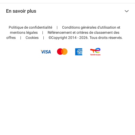
Nous contacter
Accéder à mon espace partenaire
En savoir plus
Centre d'aide
Blog
Comment ça marche ?
Politique de confidentialité
|
Conditions générales d'utilisation et
Wiki
mentions légales
|
Référencement et critères de classement des
Régler votre stationnement FLOW
offres
|
Cookies
|
©Copyright 2014 - 2026. Tous droits réservés.
Guide du stationnement