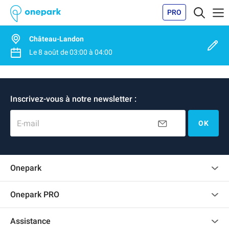
PRO
Château-Landon
Le
8 août
de
03:00
à
04:00
Inscrivez-vous à notre newsletter :
E-mail
OK
Onepark
Charte des avis clients
Onepark PRO
Recrutement
Louer plusieurs places de parking pour mon entreprise
Assistance
Devenir partenaire