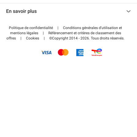
Nous contacter
Accéder à mon espace partenaire
En savoir plus
Centre d'aide
Blog
Comment ça marche ?
Politique de confidentialité
|
Conditions générales d'utilisation et
Wiki
mentions légales
|
Référencement et critères de classement des
Régler votre stationnement FLOW
offres
|
Cookies
|
©Copyright 2014 - 2026. Tous droits réservés.
Guide du stationnement