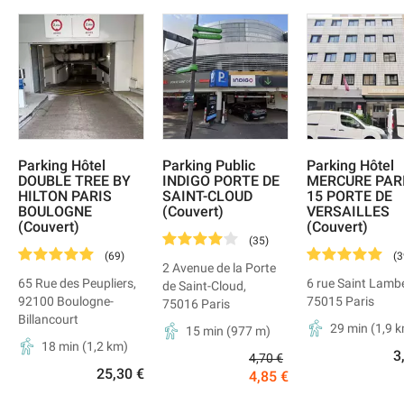
Parking Hôtel
Parking Public
Parking Hôtel
DOUBLE TREE BY
INDIGO PORTE DE
MERCURE PAR
HILTON PARIS
SAINT-CLOUD
15 PORTE DE
BOULOGNE
(Couvert)
VERSAILLES
(Couvert)
(Couvert)
(
35
)
(
69
)
(
3
2 Avenue de la Porte
65 Rue des Peupliers
,
6 rue Saint Lamb
de Saint-Cloud
,
92100
Boulogne-
75015
Paris
75016
Paris
Billancourt
29 min
(
1,9
k
15 min
(
977
m)
18 min
(
1,2
km)
3
4,70 €
25,30 €
4,85 €