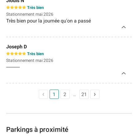
Jlouis N
boîtier à code se situe en bas à gauche de la pente, fixé
Très bien
discrètement au mur. Le parking mériterait meilleure
Stationnement mai 2026
signalétique et de meilleures indications.
Très bien pour la journée qu'on a passé
Joseph D
Très bien
Stationnement mai 2026
-----------
1
2
21
Parkings à proximité