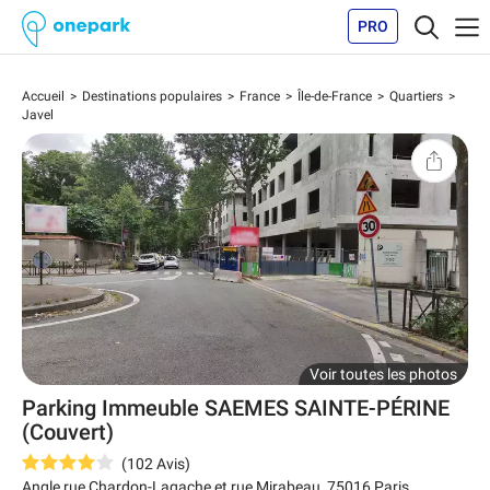
PRO
Accueil
Destinations populaires
France
Île-de-France
Quartiers
Javel
Voir toutes les photos
Parking Immeuble SAEMES SAINTE-PÉRINE
(Couvert)
(
102
Avis
)
Angle rue Chardon-Lagache et rue Mirabeau
,
75016
Paris