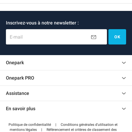
Inscrivez-vous à notre newsletter :
E-mail
OK
Onepark
Charte des avis clients
Onepark PRO
Recrutement
Louer plusieurs places de parking pour mon entreprise
Assistance
Devenir partenaire
Nous contacter
Accéder à mon espace partenaire
En savoir plus
Centre d'aide
Blog
Comment ça marche ?
Politique de confidentialité
|
Conditions générales d'utilisation et
Wiki
mentions légales
|
Référencement et critères de classement des
Régler votre stationnement FLOW