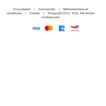
Neem contact met ons op
Toegang tot mijn partnergebied
Privacybeleid
|
Voorwaarden
|
Referentiecriteria en
Helpcentrum
classificatie
|
Cookies
|
©Copyright 2014 - 2026. Alle rechten
voorbehouden
Hoe het werkt
Betalen voor parkeren FLOW