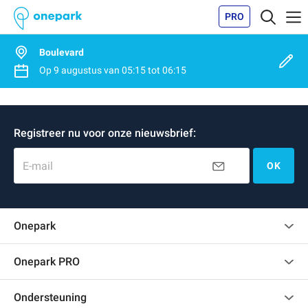
PRO
Boulevard
Op
9 augustus
van
05:15
tot
06:15
Registreer nu voor onze nieuwsbrief:
E-mail
OK
Onepark
Klantenbeoordelingen
Onepark PRO
Verschillende parkeerplaatsen huren voor mijn bedrijf
Ondersteuning
Word partner van Onepark