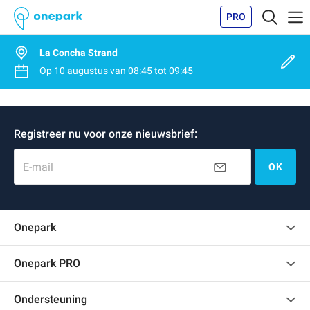
PRO
La Concha Strand
Op
10 augustus
van
08:45
tot
09:45
Registreer nu voor onze nieuwsbrief:
E-mail
OK
Onepark
Klantenbeoordelingen
Onepark PRO
Verschillende parkeerplaatsen huren voor mijn bedrijf
Ondersteuning
Word partner van Onepark