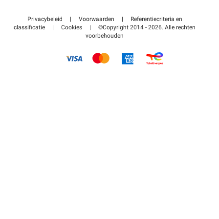
Neem contact met ons op
Toegang tot mijn partnergebied
Privacybeleid
|
Voorwaarden
|
Referentiecriteria en
Helpcentrum
classificatie
|
Cookies
|
©Copyright 2014 - 2026. Alle rechten
voorbehouden
Hoe het werkt
Betalen voor parkeren FLOW