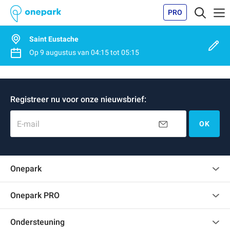
PRO
Saint Eustache
Op
9 augustus
van
04:15
tot
05:15
Registreer nu voor onze nieuwsbrief:
E-mail
OK
Onepark
Klantenbeoordelingen
Onepark PRO
Verschillende parkeerplaatsen huren voor mijn bedrijf
Ondersteuning
Word partner van Onepark