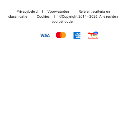
Neem contact met ons op
Toegang tot mijn partnergebied
Privacybeleid
|
Voorwaarden
|
Referentiecriteria en
Helpcentrum
classificatie
|
Cookies
|
©Copyright 2014 - 2026. Alle rechten
voorbehouden
Hoe het werkt
Betalen voor parkeren FLOW