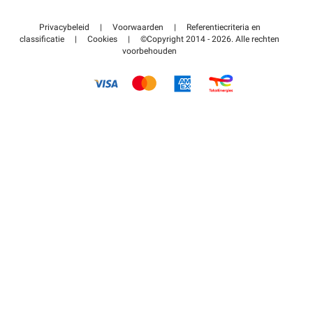
Neem contact met ons op
Toegang tot mijn partnergebied
Privacybeleid
|
Voorwaarden
|
Referentiecriteria en
Helpcentrum
classificatie
|
Cookies
|
©Copyright 2014 - 2026. Alle rechten
voorbehouden
Hoe het werkt
Betalen voor parkeren FLOW