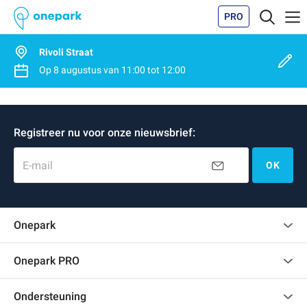
PRO
Rivoli Straat
Op
8 augustus
van
11:00
tot
12:00
Registreer nu voor onze nieuwsbrief:
E-mail
OK
Onepark
Klantenbeoordelingen
Onepark PRO
Verschillende parkeerplaatsen huren voor mijn bedrijf
Ondersteuning
Word partner van Onepark