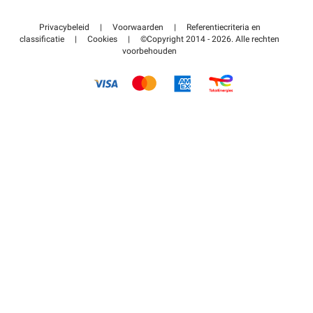
Neem contact met ons op
Toegang tot mijn partnergebied
Privacybeleid
|
Voorwaarden
|
Referentiecriteria en
Helpcentrum
classificatie
|
Cookies
|
©Copyright 2014 - 2026. Alle rechten
voorbehouden
Hoe het werkt
Betalen voor parkeren FLOW