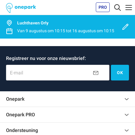
PRO
Luchthaven Orly
Van
9 augustus
om
10:15
tot
16 augustus
om
10:15
Registreer nu voor onze nieuwsbrief:
E-mail
OK
Onepark
Klantenbeoordelingen
Onepark PRO
Verschillende parkeerplaatsen huren voor mijn bedrijf
Ondersteuning
Word partner van Onepark