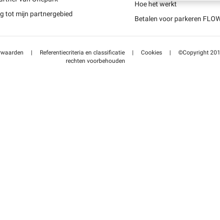
Schweiz (DE)
Hoe het werkt
 tot mijn partnergebied
Betalen voor parkeren FLO
Suisse (FR)
rwaarden
|
Referentiecriteria en classificatie
|
Cookies
|
©Copyright 2014
rechten voorbehouden