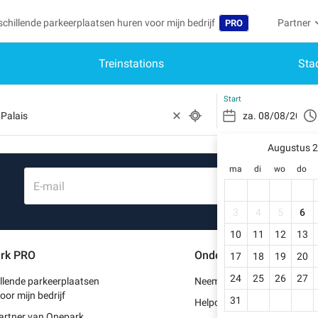
schillende parkeerplaatsen huren voor mijn bedrijf
Partner
PRO
Treinstations
Sta
Taal
Word par
Mij
Belgique (FR)
Toegang 
Start
België (NL)
Heb
Schr
Augustus 
Deutschland (DE)
ma
di
wo
do
Mijn
España (ES)
E-mail
Mij
France (FR)
3
4
5
6
Mij
10
11
12
13
International (EN)
rk PRO
Ondersteuning
17
18
19
20
Mij
Italia (IT)
24
25
26
27
llende parkeerplaatsen
Neem contact met ons op
Portugal (PT)
oor mijn bedrijf
31
Helpcentrum
artner van Onepark