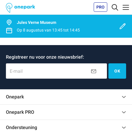
PRO
Jules Verne Museum
Op
8 augustus
van
13:45
tot
14:45
Registreer nu voor onze nieuwsbrief:
E-mail
OK
Onepark
Klantenbeoordelingen
Onepark PRO
Verschillende parkeerplaatsen huren voor mijn bedrijf
Ondersteuning
Word partner van Onepark