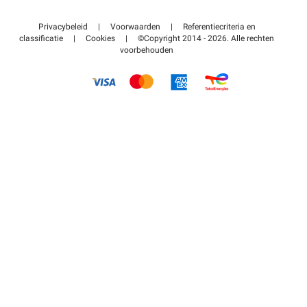
Neem contact met ons op
Toegang tot mijn partnergebied
Privacybeleid
|
Voorwaarden
|
Referentiecriteria en
Helpcentrum
classificatie
|
Cookies
|
©Copyright 2014 - 2026. Alle rechten
voorbehouden
Hoe het werkt
Betalen voor parkeren FLOW