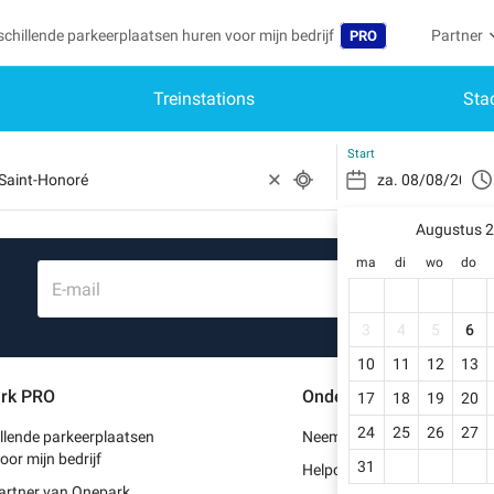
schillende parkeerplaatsen huren voor mijn bedrijf
Partner
PRO
Treinstations
Sta
Taal
Word par
Mij
Belgique (FR)
Toegang 
Start
België (NL)
Heb
Schr
Augustus 
Deutschland (DE)
ma
di
wo
do
Mijn
España (ES)
E-mail
Mij
France (FR)
3
4
5
6
Mij
10
11
12
13
International (EN)
rk PRO
Ondersteuning
17
18
19
20
Mij
Italia (IT)
24
25
26
27
llende parkeerplaatsen
Neem contact met ons op
Portugal (PT)
oor mijn bedrijf
31
Helpcentrum
artner van Onepark