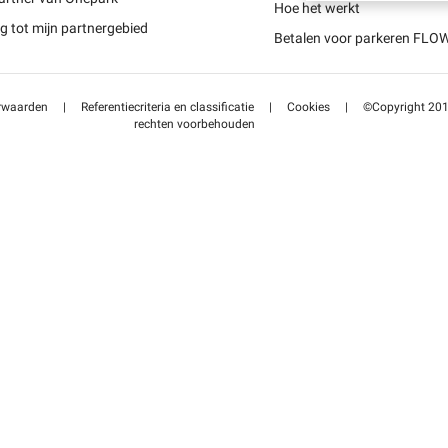
Schweiz (DE)
Hoe het werkt
 tot mijn partnergebied
Betalen voor parkeren FLO
Suisse (FR)
rwaarden
|
Referentiecriteria en classificatie
|
Cookies
|
©Copyright 2014
rechten voorbehouden