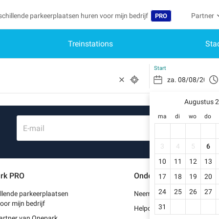
schillende parkeerplaatsen huren voor mijn bedrijf
Partner
PRO
Treinstations
Sta
Taal
Word par
Mij
Belgique (FR)
Toegang 
Start
België (NL)
Heb
Schr
Augustus 
Deutschland (DE)
ma
di
wo
do
Mijn
España (ES)
E-mail
Mij
France (FR)
3
4
5
6
Mij
10
11
12
13
International (EN)
rk PRO
Ondersteuning
17
18
19
20
Mij
Italia (IT)
24
25
26
27
llende parkeerplaatsen
Neem contact met ons op
Portugal (PT)
oor mijn bedrijf
31
Helpcentrum
artner van Onepark