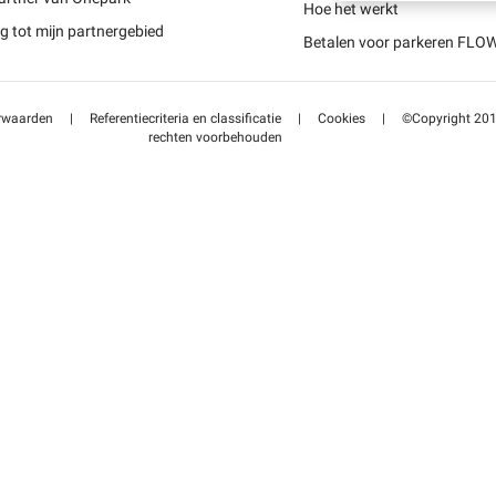
Schweiz (DE)
Hoe het werkt
 tot mijn partnergebied
Betalen voor parkeren FLO
Suisse (FR)
rwaarden
|
Referentiecriteria en classificatie
|
Cookies
|
©Copyright 2014
rechten voorbehouden