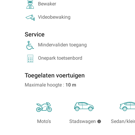
Lyon
Portugal
Bewaker
Parkeren
Parkeren
bij
bij
Videobewaking
Lille
Porto
Parkeren
Service
bij
Lisboa
Mindervaliden toegang
Zoeken
Onepark toetsenbord
naar
parkeerplaatsen
in
Toegelaten voertuigen
het
Maximale hoogte :
10
m
buitenland
Moto's
Stadswagen
Sedan/klei