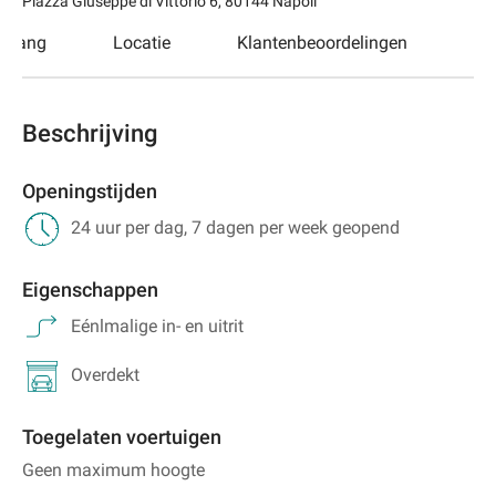
Piazza Giuseppe di Vittorio 6
,
80144
Napoli
egang
Locatie
Klantenbeoordelingen
Beschrijving
Openingstijden
24 uur per dag, 7 dagen per week geopend
Eigenschappen
Eénlmalige in- en uitrit
Overdekt
Toegelaten voertuigen
Geen maximum hoogte