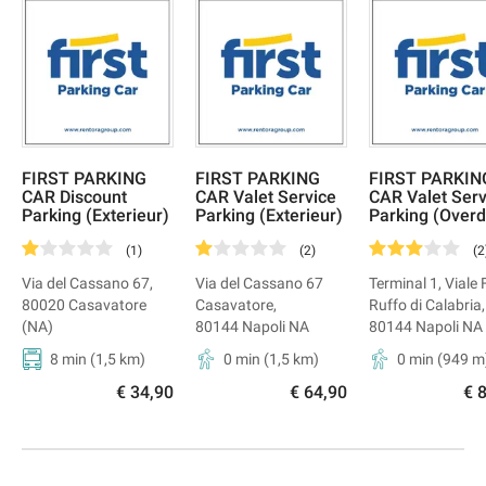
FIRST PARKING
FIRST PARKING
FIRST PARKIN
CAR Discount
CAR Valet Service
CAR Valet Serv
Parking (Exterieur)
Parking (Exterieur)
Parking (Overd
(
1
)
(
2
)
(
2
Via del Cassano 67
,
Via del Cassano 67
Terminal 1, Viale F
80020
Casavatore
Casavatore
,
Ruffo di Calabria
,
(NA)
80144
Napoli NA
80144
Napoli NA
8 min
(
1,5
km)
0 min
(
1,5
km)
0 min
(
949
m
€ 34,90
€ 64,90
€ 