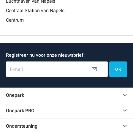
Luchthaven van Napels
Centraal Station van Napels
Centrum
Registreer nu voor onze nieuwsbrief:
E-mail
OK
Onepark
Klantenbeoordelingen
Onepark PRO
Verschillende parkeerplaatsen huren voor mijn bedrijf
Ondersteuning
Word partner van Onepark