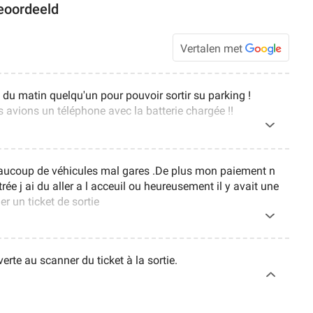
eoordeeld
Vertalen met
0 du matin quelqu'un pour pouvoir sortir su parking !
avions un téléphone avec la batterie chargée !!
aucoup de véhicules mal gares .De plus mon paiement n
trée j ai du aller a l acceuil ou heureusement il y avait une
 un ticket de sortie
verte au scanner du ticket à la sortie.