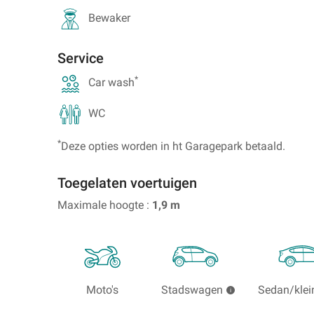
Lyon
Portugal
Bewaker
Parkeren
Parkeren
bij
bij
Lille
Porto
Service
Parkeren
*
Car wash
bij
Lisboa
WC
Zoeken
naar
*
Deze opties worden in ht Garagepark betaald.
parkeerplaatsen
in
Toegelaten voertuigen
het
buitenland
Maximale hoogte :
1,9
m
Moto's
Stadswagen
Sedan/klei