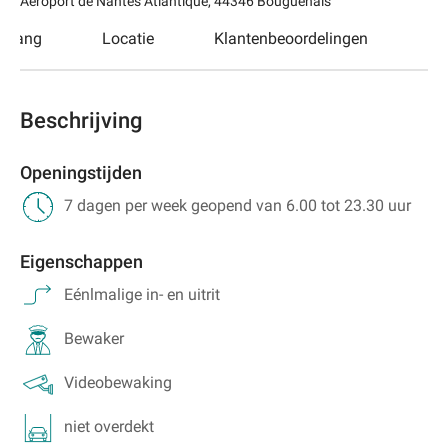
Aéroport de Nantes Atlantique
,
44346
Bouguenais
egang
Locatie
Klantenbeoordelingen
Beschrijving
Openingstijden
7 dagen per week geopend van 6.00 tot 23.30 uur
Eigenschappen
Eénlmalige in- en uitrit
Bewaker
Videobewaking
niet overdekt