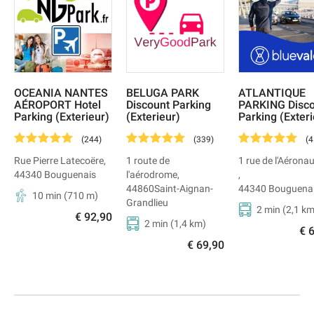
OCEANIA NANTES
BELUGA PARK
ATLANTIQUE
AÉROPORT Hotel
Discount Parking
PARKING Disc
Parking (Exterieur)
(Exterieur)
Parking (Exteri
(
244
)
(
339
)
(
4
Rue Pierre Latecoëre
,
1 route de
1 rue de l'Aérona
44340
Bouguenais
l'aérodrome
,
,
44860
Saint-Aignan-
44340
Bouguena
10 min
(
710
m)
Grandlieu
2 min
(
2,1
km
€ 92,90
2 min
(
1,4
km)
€ 
€ 69,90