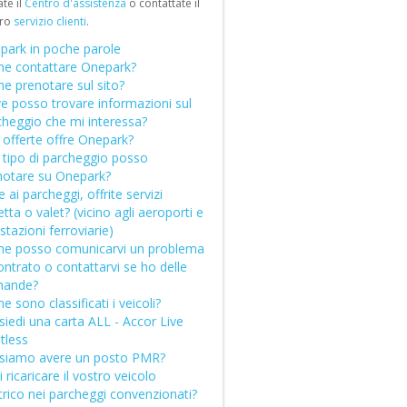
ate il
Centro d'assistenza
o contattate il
(DE)
tro
servizio clienti
.
R)
park in poche parole
e contattare Onepark?
e prenotare sul sito?
e posso trovare informazioni sul
cheggio che mi interessa?
 offerte offre Onepark?
 tipo di parcheggio posso
notare su Onepark?
e ai parcheggi, offrite servizi
tta o valet? (vicino agli aeroporti e
 stazioni ferroviarie)
e posso comunicarvi un problema
ontrato o contattarvi se ho delle
ande?
 sono classificati i veicoli?
iedi una carta ALL - Accor Live
tless
siamo avere un posto PMR?
 ricaricare il vostro veicolo
trico nei parcheggi convenzionati?