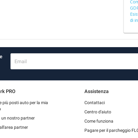
Come
GD
Esis
di 
re
Email
rk PRO
Assistenza
re più posti auto per la mia
Contattaci
a
Centro d'aiuto
 un nostro partner
Come funziona
all'area partner
Pagare per il parcheggio F