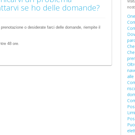
Visit
Schweiz 
attarvi se ho delle domande?
nos
Suisse (F
One
Com
renotazione o desiderate farci delle domande, riempite il 
Com
Dov
par
ntre 48 ore.
Che
Che
pre
Oltr
nave
alle
Com
risc
dom
Come
Poss
Limi
Pos
Puoi
elet