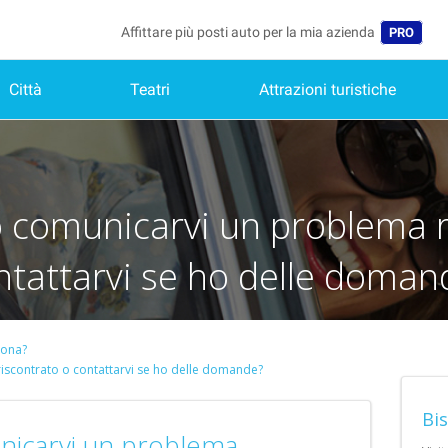
Affittare più posti auto per la mia azienda
PRO
Città
Teatri
Attrazioni turistiche
Lingua
Belgique 
België (N
comunicarvi un problema r
Deutschl
España (
ntattarvi se ho delle doman
France (
Internati
iona?
scontrato o contattarvi se ho delle domande?
Nederlan
Portugal 
Bi
icarvi un problema