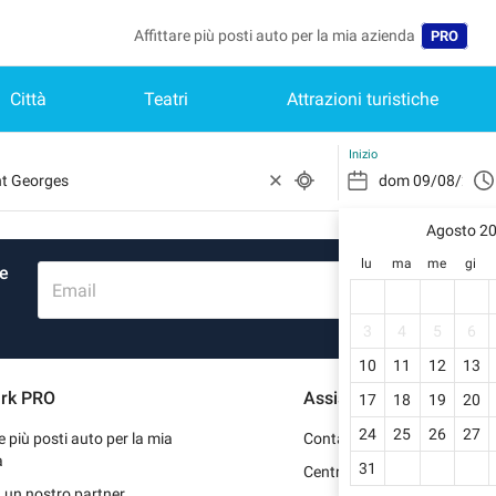
Affittare più posti auto per la mia azienda
PRO
Città
Teatri
Attrazioni turistiche
Lingua
Belgique 
Inizio
België (N
Agosto 2
Deutschl
lu
ma
me
gi
re
España (
Email
France (
3
4
5
6
10
11
12
13
Internati
rk PRO
Assistenza
17
18
19
20
Nederlan
24
25
26
27
re più posti auto per la mia
Contattaci
Portugal 
a
31
Centro d'aiuto
 un nostro partner