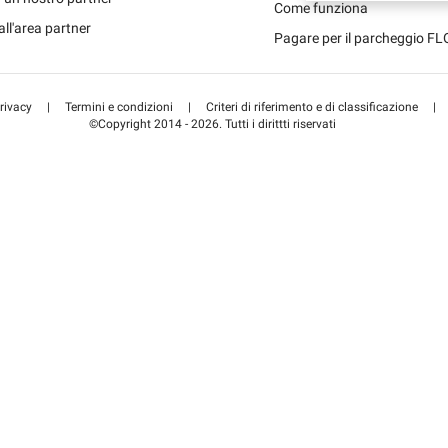
Schweiz 
Come funziona
all'area partner
Pagare per il parcheggio F
Suisse (F
rivacy
|
Termini e condizioni
|
Criteri di riferimento e di classificazione
|
©Copyright 2014 - 2026. Tutti i dirittti riservati