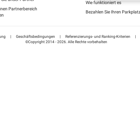
Schweiz (DE)
Wie funktioniert es
inen Partnerbereich
Bezahlen Sie Ihren Parkpla
Suisse (FR)
en
ung
|
Geschäftsbedingungen
|
Referenzierungs- und Ranking-Kriterien
|
©Copyright 2014 - 2026. Alle Rechte vorbehalten