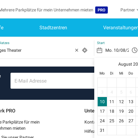
Mehrere Parkplätze für mein Unternehmen mieten
Partner
PRO
fe
Stadtzentren
Veranstaltunge
Sprache
Werden S
Me
Belgique (FR)
Auf mein
latzes
Start
België (NL)
Si
Reg
August 2
España (ES)
Mo
Di
Mi
Do
e
Mei
France (FR)
E-Mail Adresse
Me
International (EN)
3
4
5
6
Me
10
11
12
13
Italia (IT)
rk PRO
Unterstützung
17
18
19
20
Me
Nederlands (NL)
24
25
26
27
 Parkplätze für mein
Kontaktieren Sie uns
Portugal (PT)
ehmen mieten
31
Hilfezentrum
Sie unser Partner