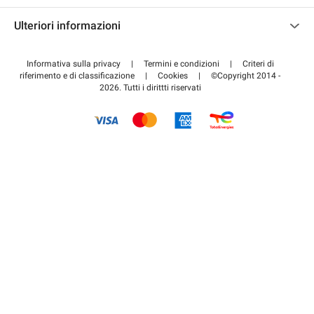
Contattaci
Accedi all'area partner
Ulteriori informazioni
Centro d'aiuto
Blog
Come funziona
Informativa sulla privacy
|
Termini e condizioni
|
Criteri di
riferimento e di classificazione
|
Cookies
|
©Copyright 2014 -
Pagare per il parcheggio FLOW
2026. Tutti i dirittti riservati