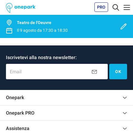
PRO
Teatro de l'Oeuvre
Il
9 agosto
da
17:30
a
18:30
Iscrivetevi alla nostra newsletter:
Email
OK
Onepark
Regolamento recensioni
Onepark PRO
Affittare più posti auto per la mia azienda
Assistenza
Diventa un nostro partner